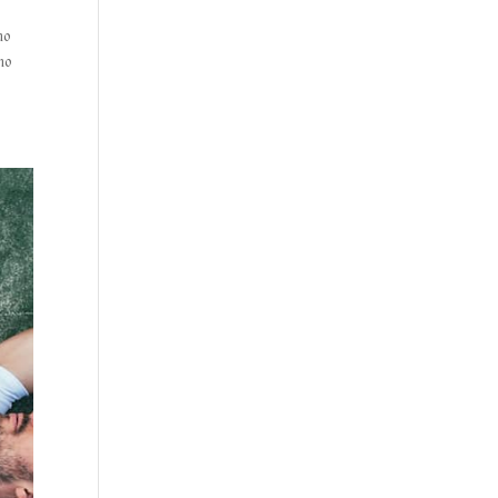
no
mo