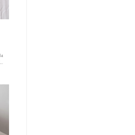
la
..