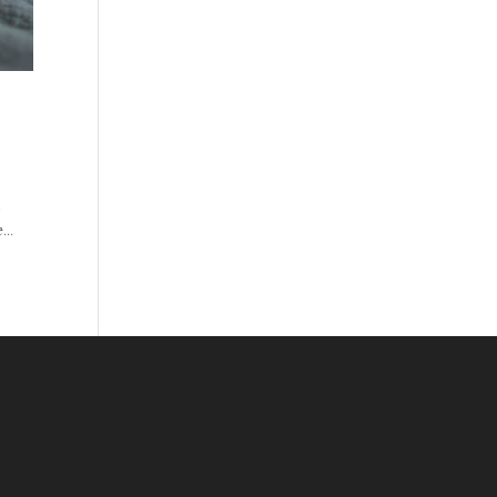
.
...