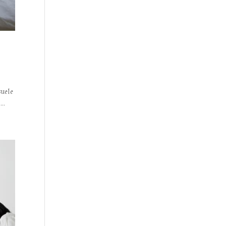
suele
..