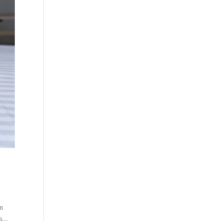
on
...