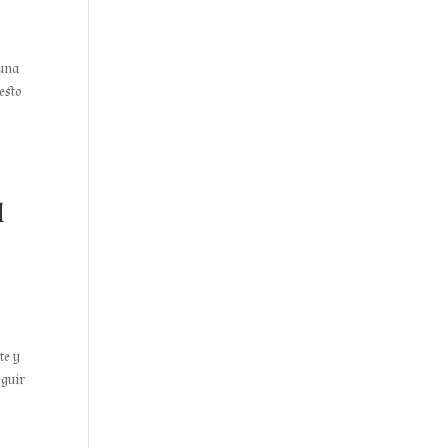
 una
esto
d
te y
eguir