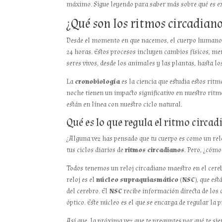
máximo. Sigue leyendo para saber más sobre qué es 
​​¿Qué son los ritmos circadian
Desde el momento en que nacemos, el cuerpo humano e
24 horas. Estos procesos incluyen cambios físicos, m
seres vivos, desde los animales y las plantas, hasta lo
La
cronobiología
es la ciencia que estudia estos ritm
noche tienen un impacto significativo en nuestro ritm
están en línea con nuestro ciclo natural.
Qué es lo que regula el ritmo circa
¿Alguna vez has pensado que tu cuerpo es como un relo
tus ciclos diarios de
ritmos circadianos
. Pero, ¿cómo
Todos tenemos un reloj circadiano maestro en el cere
reloj es el
núcleo supraquiasmático (NSC)
, que es
del cerebro. El
NSC
recibe información directa de los 
óptico. Este núcleo es el que se encarga de regular la
Así que, la próxima vez que te preguntes por qué te si