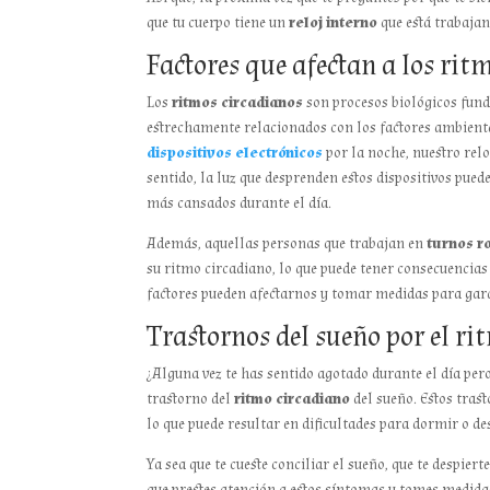
que tu cuerpo tiene un
reloj interno
que está trabaja
Factores que afectan a los rit
Los
ritmos circadianos
son procesos biológicos fun
estrechamente relacionados con los factores ambienta
dispositivos electrónicos
por la noche, nuestro relo
sentido, la luz que desprenden estos dispositivos pue
más cansados durante el día.
Además, aquellas personas que trabajan en
turnos ro
su ritmo circadiano, lo que puede tener consecuencias
factores pueden afectarnos y tomar medidas para gar
Trastornos del sueño por el ri
¿Alguna vez te has sentido agotado durante el día per
trastorno del
ritmo circadiano
del sueño. Estos trast
lo que puede resultar en dificultades para dormir o d
Ya sea que te cueste conciliar el sueño, que te despie
que prestes atención a estos síntomas y tomes medidas