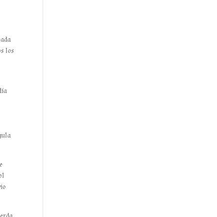
cada
os los
día
gula
e
ol
vio
uerda