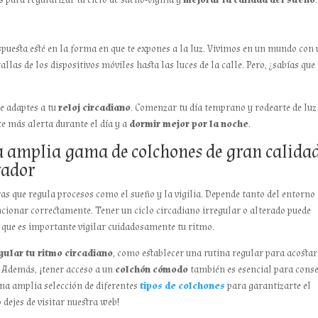
espuesta esté en la forma en que te expones a la luz. Vivimos en un mundo con
las de los dispositivos móviles hasta las luces de la calle. Pero, ¿sabías que 
te adaptes a tu
reloj circadiano
. Comenzar tu día temprano y rodearte de luz
e más alerta durante el día y a
dormir mejor por la noche
.
 amplia gama de colchones de gran calida
rador
ras que regula procesos como el sueño y la vigilia. Depende tanto del entorno
ncionar correctamente. Tener un ciclo circadiano irregular o alterado puede
 que es importante vigilar cuidadosamente tu ritmo.
gular tu ritmo circadiano
, como establecer una rutina regular para acostar
. Además, ¡tener acceso a un
colchón cómodo
también es esencial para cons
a amplia selección de diferentes
tipos de colchones
para garantizarte el
 dejes de visitar nuestra web!