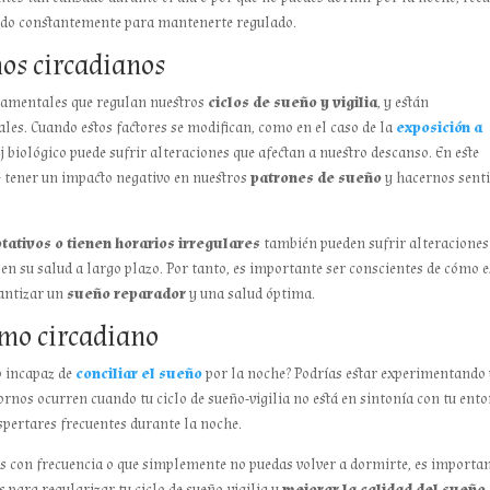
ndo constantemente para mantenerte regulado.
mos circadianos
damentales que regulan nuestros
ciclos de sueño y vigilia
, y están
les. Cuando estos factores se modifican, como en el caso de la
exposición a
j biológico puede sufrir alteraciones que afectan a nuestro descanso. En este
de tener un impacto negativo en nuestros
patrones de sueño
y hacernos sent
tativos o tienen horarios irregulares
también pueden sufrir alteraciones
 en su salud a largo plazo. Por tanto, es importante ser conscientes de cómo e
antizar un
sueño reparador
y una salud óptima.
tmo circadiano
o incapaz de
conciliar el sueño
por la noche? Podrías estar experimentando
ornos ocurren cuando tu ciclo de sueño-vigilia no está en sintonía con tu ento
espertares frecuentes durante la noche.
rtes con frecuencia o que simplemente no puedas volver a dormirte, es importa
 para regularizar tu ciclo de sueño-vigilia y
mejorar la calidad del sueño
.