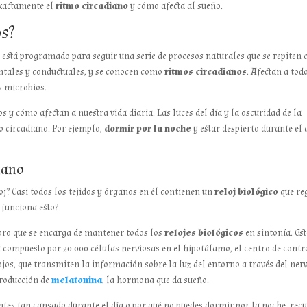
exactamente el
ritmo circadiano
y cómo afecta al sueño.
os?
stá programado para seguir una serie de procesos naturales que se repiten 
entales y conductuales, y se conocen como
ritmos circadianos
. Afectan a tod
s microbios.
os y cómo afectan a nuestra vida diaria. Las luces del día y la oscuridad de la
o circadiano. Por ejemplo,
dormir por la noche
y estar despierto durante el 
diano
j? Casi todos los tejidos y órganos en él contienen un
reloj biológico
que re
 funciona esto?
bro que se encarga de mantener todos los
relojes biológicos
en sintonía. Est
tá compuesto por 20.000 células nerviosas en el hipotálamo, el centro de contr
ojos, que transmiten la información sobre la luz del entorno a través del ner
 producción de
melatonina
, la hormona que da sueño.
entes tan cansado durante el día o por qué no puedes dormir por la noche, rec